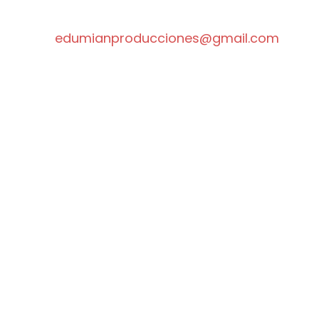
escríbenos a:
edumianproducciones@gmail.com