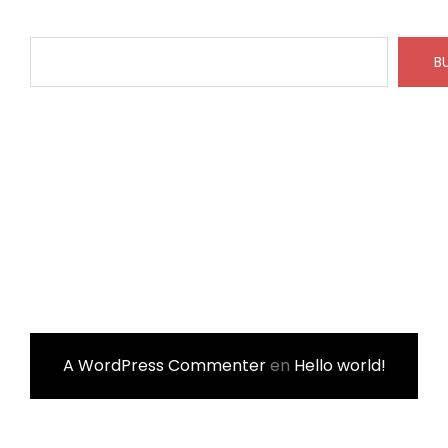
Buscar
B
Recent Posts
Hello world!
Recent Comments
A WordPress Commenter
en
Hello world!
Archives